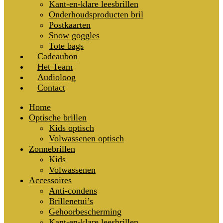
Kant-en-klare leesbrillen
Onderhoudsproducten bril
Postkaarten
Snow goggles
Tote bags
Cadeaubon
Het Team
Audioloog
Contact
Home
Optische brillen
Kids optisch
Volwassenen optisch
Zonnebrillen
Kids
Volwassenen
Accessoires
Anti-condens
Brillenetui’s
Gehoorbescherming
Kant-en-klare leesbrillen