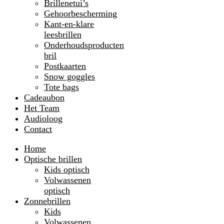
Brillenetui’s
Gehoorbescherming
Kant-en-klare
leesbrillen
Onderhoudsproducten
bril
Postkaarten
Snow goggles
Tote bags
Cadeaubon
Het Team
Audioloog
Contact
Home
Optische brillen
Kids optisch
Volwassenen
optisch
Zonnebrillen
Kids
Volwassenen