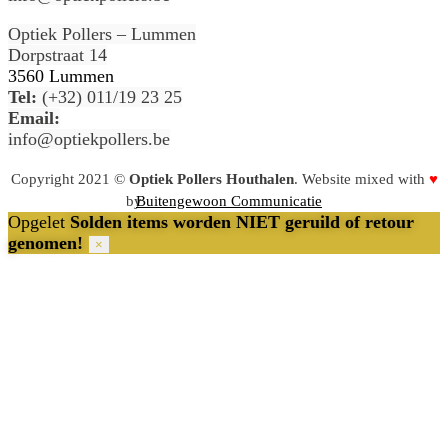
Optiek Pollers – Lummen
Dorpstraat 14
3560 Lummen
Tel:
(+32) 011/19 23 25
Email:
info@optiekpollers.be
Copyright 2021 ©
Optiek Pollers Houthalen
. Website mixed with
♥
by
Buitengewoon Communicatie
Opgelet
Solden items worden NIET geruild of retour
genomen!
×