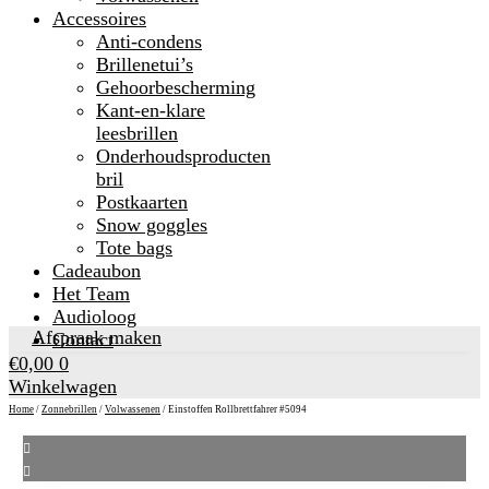
Accessoires
Anti-condens
Brillenetui’s
Gehoorbescherming
Kant-en-klare
leesbrillen
Onderhoudsproducten
bril
Postkaarten
Snow goggles
Tote bags
Cadeaubon
Het Team
Audioloog
Afspraak maken
Contact
€
0,00
0
Winkelwagen
Home
/
Zonnebrillen
/
Volwassenen
/ Einstoffen Rollbrettfahrer #5094