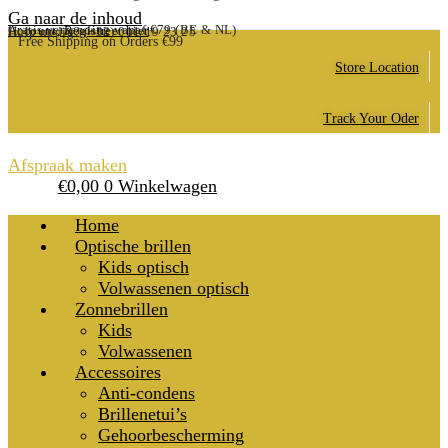
Ga naar de inhoud
Gratis verzending vanaf €79 (BE & NL)
Account, Registreer hier
Hulp nodig? (+32) 011/19 23 25
Free Shipping on Orders €99
Store Location
Track Your Oder
Afspraak maken
€
0,00
0
Winkelwagen
Home
Optische brillen
Kids optisch
Volwassenen optisch
Zonnebrillen
Kids
Volwassenen
Accessoires
Anti-condens
Brillenetui’s
Gehoorbescherming