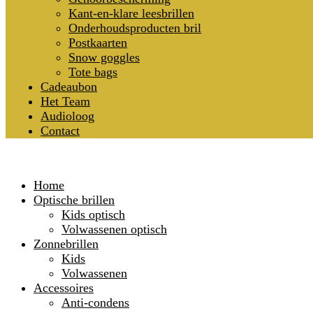
Kant-en-klare leesbrillen
Onderhoudsproducten bril
Postkaarten
Snow goggles
Tote bags
Cadeaubon
Het Team
Audioloog
Contact
Home
Optische brillen
Kids optisch
Volwassenen optisch
Zonnebrillen
Kids
Volwassenen
Accessoires
Anti-condens