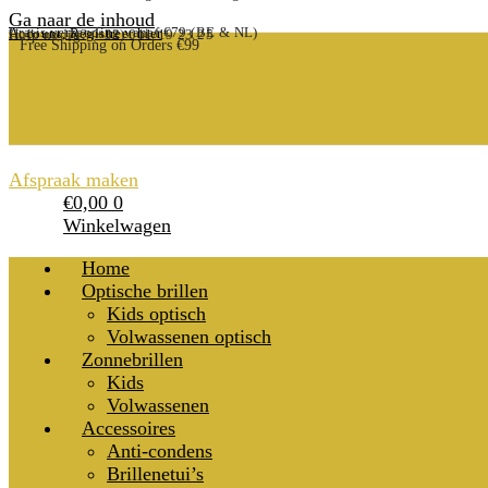
Ga naar de inhoud
Gratis verzending vanaf €79 (BE & NL)
Account, Registreer hier
Hulp nodig? (+32) 011/19 23 25
Free Shipping on Orders €99
Afspraak maken
€
0,00
0
Winkelwagen
Home
Optische brillen
Kids optisch
Volwassenen optisch
Zonnebrillen
Kids
Volwassenen
Accessoires
Anti-condens
Brillenetui’s