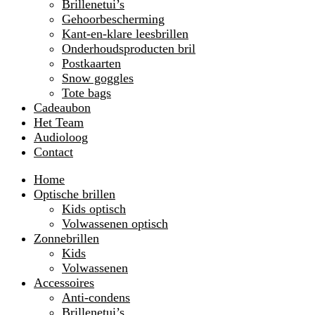
Brillenetui’s
Gehoorbescherming
Kant-en-klare leesbrillen
Onderhoudsproducten bril
Postkaarten
Snow goggles
Tote bags
Cadeaubon
Het Team
Audioloog
Contact
Home
Optische brillen
Kids optisch
Volwassenen optisch
Zonnebrillen
Kids
Volwassenen
Accessoires
Anti-condens
Brillenetui’s