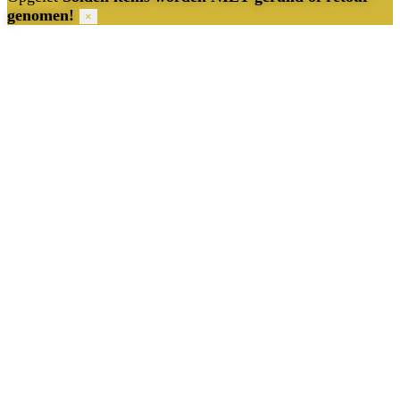
genomen!
×