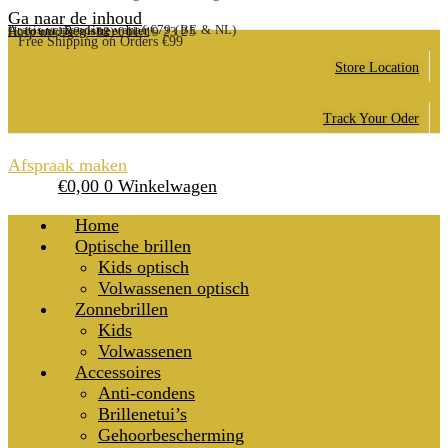
Ga naar de inhoud
Gratis verzending vanaf €79 (BE & NL)
Account, Registreer hier
Hulp nodig? (+32) 011/19 23 25
Free Shipping on Orders €99
Store Location
Track Your Oder
Afspraak maken
€
0,00
0
Winkelwagen
Home
Optische brillen
Kids optisch
Volwassenen optisch
Zonnebrillen
Kids
Volwassenen
Accessoires
Anti-condens
Brillenetui’s
Gehoorbescherming