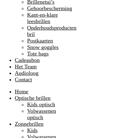
Brillenetui’s
Gehoorbescherming
Kant-en-klare
leesbrillen
Onderhoudsproducten
bril
Postkaarten
Snow goggles
Tote bags
Cadeaubon
Het Team
Audioloog
Contact
Home
Optische brillen
Kids optisch
Volwassenen
optisch
Zonnebrillen
Kids
Volwassenen