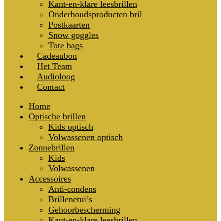
Kant-en-klare leesbrillen
Onderhoudsproducten bril
Postkaarten
Snow goggles
Tote bags
Cadeaubon
Het Team
Audioloog
Contact
Home
Optische brillen
Kids optisch
Volwassenen optisch
Zonnebrillen
Kids
Volwassenen
Accessoires
Anti-condens
Brillenetui’s
Gehoorbescherming
Kant-en-klare leesbrillen