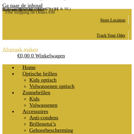
Ga naar de inhoud
Gratis verzending vanaf €79 (BE & NL)
Account, Registreer hier
Hulp nodig? (+32) 011/19 23 25
Free Shipping on Orders €99
Store Location
Track Your Oder
Afspraak maken
€
0,00
0
Winkelwagen
Home
Optische brillen
Kids optisch
Volwassenen optisch
Zonnebrillen
Kids
Volwassenen
Accessoires
Anti-condens
Brillenetui’s
Gehoorbescherming