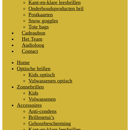
Kant-en-klare leesbrillen
Onderhoudsproducten bril
Postkaarten
Snow goggles
Tote bags
Cadeaubon
Het Team
Audioloog
Contact
Home
Optische brillen
Kids optisch
Volwassenen optisch
Zonnebrillen
Kids
Volwassenen
Accessoires
Anti-condens
Brillenetui’s
Gehoorbescherming
Kant-en-klare leesbrillen