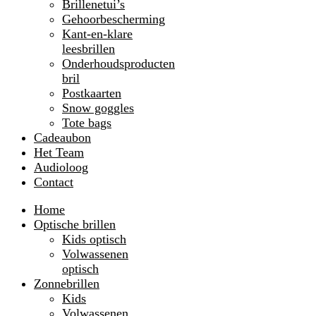
Brillenetui’s
Gehoorbescherming
Kant-en-klare
leesbrillen
Onderhoudsproducten
bril
Postkaarten
Snow goggles
Tote bags
Cadeaubon
Het Team
Audioloog
Contact
Home
Optische brillen
Kids optisch
Volwassenen
optisch
Zonnebrillen
Kids
Volwassenen