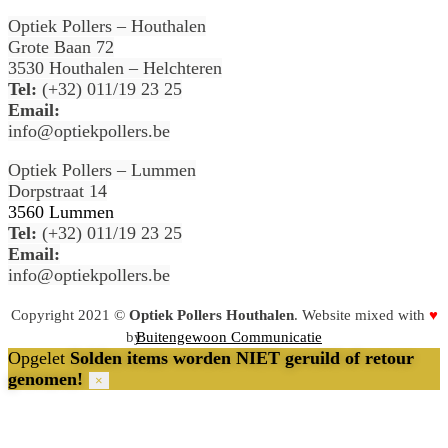
Optiek Pollers – Houthalen
Grote Baan 72
3530 Houthalen – Helchteren
Tel:
(+32) 011/19 23 25
Email:
info@optiekpollers.be
Optiek Pollers – Lummen
Dorpstraat 14
3560 Lummen
Tel:
(+32) 011/19 23 25
Email:
info@optiekpollers.be
Copyright 2021 ©
Optiek Pollers Houthalen
. Website mixed with
♥
by
Buitengewoon Communicatie
Opgelet
Solden items worden NIET geruild of retour
genomen!
×