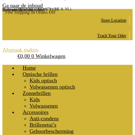
Ga naar de inhoud
Gratis verzending vanaf €79 (BE & NL)
Account, Registreer hier
Hulp nodig? (+32) 011/19 23 25
Free Shipping on Orders €99
Store Location
Track Your Oder
Afspraak maken
€
0,00
0
Winkelwagen
Home
Optische brillen
Kids optisch
Volwassenen optisch
Zonnebrillen
Kids
Volwassenen
Accessoires
Anti-condens
Brillenetui’s
Gehoorbescherming