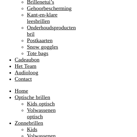
Brillenetui’s
Gehoorbescherming
Kant-en-klare
leesbrillen
Onderhoudsproducten
bril
Postkaarten
Snow goggles
Tote bags
Cadeaubon
Het Team
Audioloog
Contact
Home
Optische brillen
Kids optisch
Volwassenen
optisch
Zonnebrillen
Kids
Volwassenen