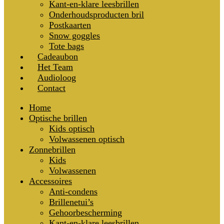
Kant-en-klare leesbrillen
Onderhoudsproducten bril
Postkaarten
Snow goggles
Tote bags
Cadeaubon
Het Team
Audioloog
Contact
Home
Optische brillen
Kids optisch
Volwassenen optisch
Zonnebrillen
Kids
Volwassenen
Accessoires
Anti-condens
Brillenetui’s
Gehoorbescherming
Kant-en-klare leesbrillen