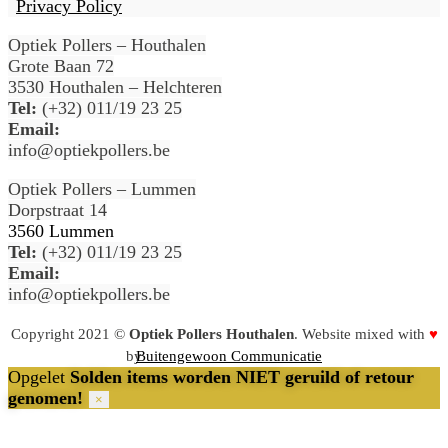
Privacy Policy
Optiek Pollers – Houthalen
Grote Baan 72
3530 Houthalen – Helchteren
Tel:
(+32) 011/19 23 25
Email:
info@optiekpollers.be
Optiek Pollers – Lummen
Dorpstraat 14
3560 Lummen
Tel:
(+32) 011/19 23 25
Email:
info@optiekpollers.be
Copyright 2021 ©
Optiek Pollers Houthalen
. Website mixed with
♥
by
Buitengewoon Communicatie
Opgelet
Solden items worden NIET geruild of retour
genomen!
×